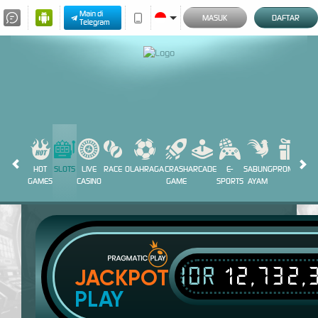
Main di
MASUK
DAFTAR
Telegram
HOT
SLOTS
LIVE
RACE
OLAHRAGA
CRASH
ARCADE
E-
SABUNG
PROMOSI
GAMES
CASINO
GAME
SPORTS
AYAM
IDR
12,732,
JACKPOT
PLAY