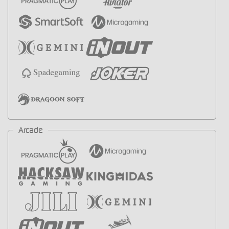
Arcade