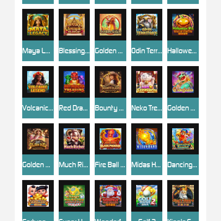
Maya Legacy
Blessing Temple
Golden Qilin
Odin Territory
Halloween Win
Volcanic Legend
Red Dragon’s Treasure
Bounty Clash
Neko Treasures
Golden Snake
Golden Duel
Much Richer
Fire Ball Blaze Phoenix
Midas Hand
Dancing Samba