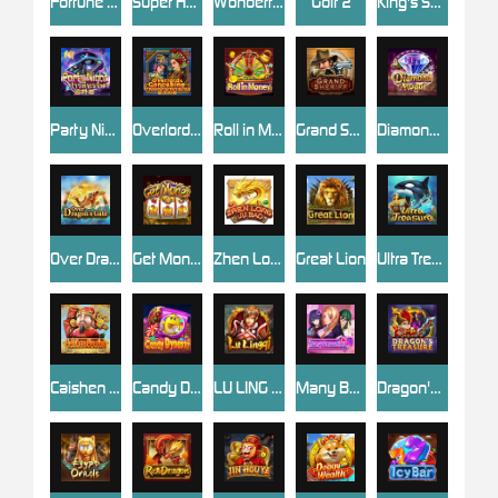
Fortune Twins
Super Hoo Hey How
Wonderful Christmas
Golf 2
King's Sword
Party Night
Overlord & Concubine
Roll in Money
Grand Sheriff
Diamond Mogul
Over Dragon's Gate
Get Money
Zhen Long Ju Bao
Great Lion
Ultra Treasure
Caishen Coming
Candy Dynasty
LU LING QI
Many Beauties
Dragon's Treasure