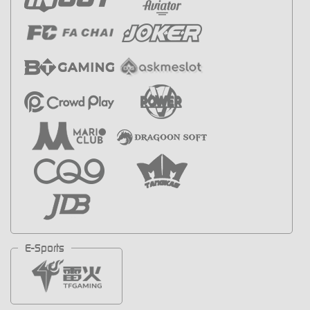
E-Sports