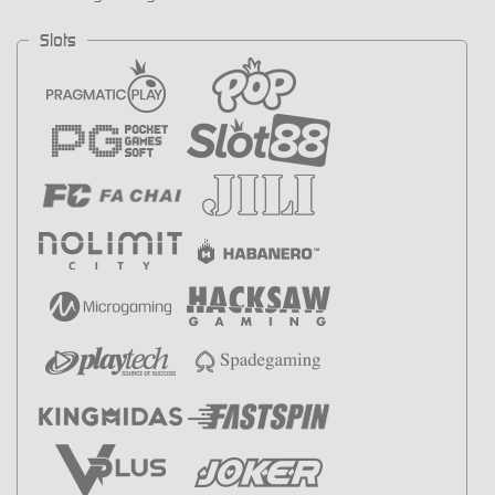
Slots