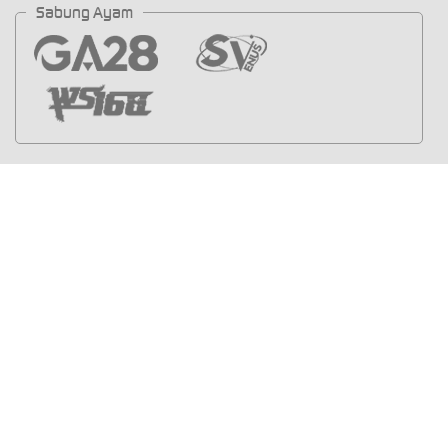
Sabung Ayam