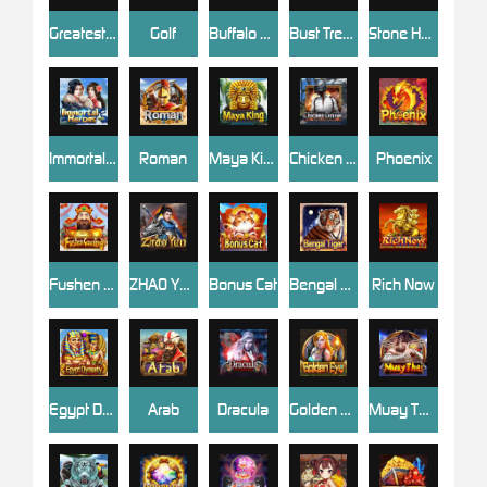
Greatest Circus
Golf
Buffalo Burst
Bust Treasury
Stone Hominid
Immortal Heroes
Roman
Maya King
Chicken Dinner
Phoenix
Fushen Coming
ZHAO YUN
Bonus Cat
Bengal Tiger
Rich Now
Egypt Dynasty
Arab
Dracula
Golden Eye
Muay Thai