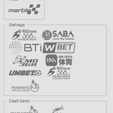
Olahraga
Crash Game